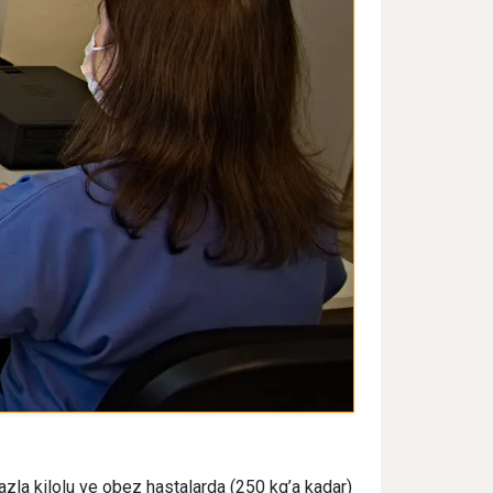
azla kilolu ve obez hastalarda (250 kg’a kadar)