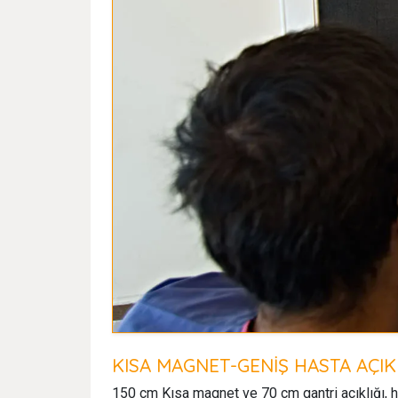
KISA MAGNET-GENİŞ HASTA AÇIKL
150 cm Kısa magnet ve 70 cm gantri açıklığı, ha