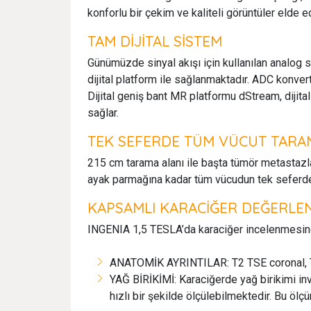
konforlu bir çekim ve kaliteli görüntüler elde 
TAM DİJİTAL SİSTEM
Günümüzde sinyal akışı için kullanılan analog s
dijital platform ile sağlanmaktadır. ADC konvert
Dijital geniş bant MR platformu dStream, dijita
sağlar.
TEK SEFERDE TÜM VÜCUT TARA
215 cm tarama alanı ile başta tümör metastazla
ayak parmağına kadar tüm vücudun tek seferde 
KAPSAMLI KARACİĞER DEĞERLEND
INGENIA 1,5 TESLA’da karaciğer incelenmesin
ANATOMİK AYRINTILAR: T2 TSE coronal, T2
YAĞ BİRİKİMİ: Karaciğerde yağ birikimi inv
hızlı bir şekilde ölçülebilmektedir. Bu ölç