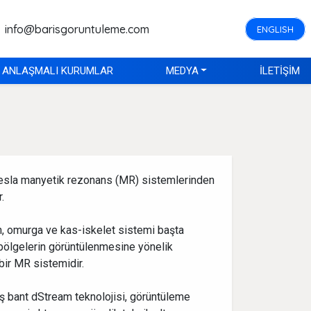
info@barisgoruntuleme.com
ENGLISH
ANLAŞMALI KURUMLAR
MEDYA
İLETİŞİM
esla manyetik rezonans (MR) sistemlerinden
.
n, omurga ve kas-iskelet sistemi başta
bölgelerin görüntülenmesine yönelik
bir MR sistemidir.
niş bant dStream teknolojisi, görüntüleme