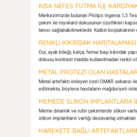
KISA NEFES TUTMA İLE KARDİY
Merkezimizde bulunan Philips Ingenia 1,5 Tesl
çekim ile myokard dokusunun özellikleri kapsam
tanısı sağlanabilmektedir. Kalbin boşluklarını
RENKLİ KIKIRDAK HARİTALAMASI
Diz, ayak bileği, kalça, femur başı kıkırdak yap
dokusu kontrast madde kullanılmadan renkli ol
METAL PROTEZİ OLAN HASTALA
Metal artefaktı önleyen özel OMAR sekansı ile
edilmekte, böylece hastaların mağduriyeti önle
MEMEDE SLİKON İMPLANTLARA İ
Meme dinamik ve rutin çekimlerde slikon varlı
slikon implantların varlığı dezavantaj olmaktan 
HAREKETE BAĞLI ARTEFAKTLARIN