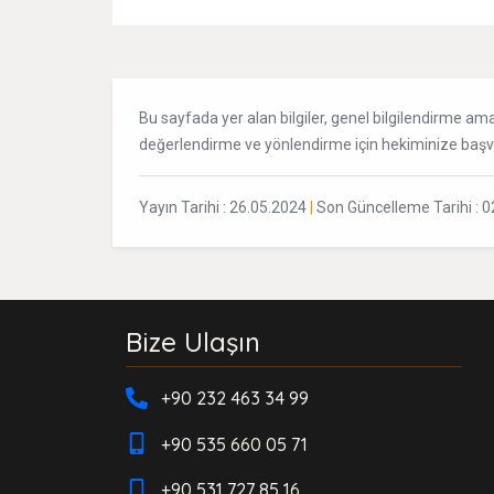
Bu sayfada yer alan bilgiler, genel bilgilendirme amac
değerlendirme ve yönlendirme için hekiminize baş
Yayın Tarihi : 26.05.2024
|
Son Güncelleme Tarihi :
0
Bize Ulaşın
+90 232 463 34 99
+90 535 660 05 71
+90 531 727 85 16