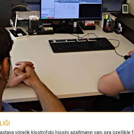
IĞI
staya yönelik klostrofobi hissini azaltmanın yanı sıra özellikle f