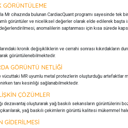
AK GÖRÜNTÜLEME
a Mr cihazında bulunan CardiacQuant programı sayesinde tek bir n
lı görüntüler ve niceliksel değerler olarak elde edilerek başta 
n değerlendirilmesi, anomalilerin saptanması için kısa sürede kap
ılarındaki kronik değişikliklerin ve cerrahi sonrası kıkırdakların 
arak görüntülenebilmektedir.
RDA GÖRÜNTÜ NETLİĞİ
 vücuttaki MR uyumlu metal protezlerin oluşturduğu artefaktlar 
nirken tanı kesinliği sağlanabilmektedir.
LİŞKİN ÇÖZÜMLER
ğı dezavantaj oluşturarak yağ baskılı sekansların görüntülerini 
çıkarılarak, yağ baskılı çekimlerin görüntü kalitesi mükemmel hale 
 GİDERİLMESİ