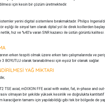
edilmesi için kesin bir çözüm üretmektedir.
istemler yerini digital sistemlere bırakmaktadır. Philips Ingenia’d
ör eşliği ile sinyal tam olarak dijital yol ile direk koillerden baş
l netlik, hız ve %40’a varan SNR kazancı ile üstün görüntü kalitesi
MA
rının erken tespiti olmak üzere erken tanı çalışmalarında ve peri
3 BOYUTLU olarak taranabilmesi için eşsiz bir olanak sağlar.
İRİLMESİ YAĞ MİKTARI
de;
 TSE axial, mDIXON FFE axial with water, fat, in-phase and ou
asiv olmayan bir şekilde yüksek kesinlik ve doğrulukta kantitatif
üm karaciğerin tamamı için yapılabildiği gibi tek bir bölgede de ya