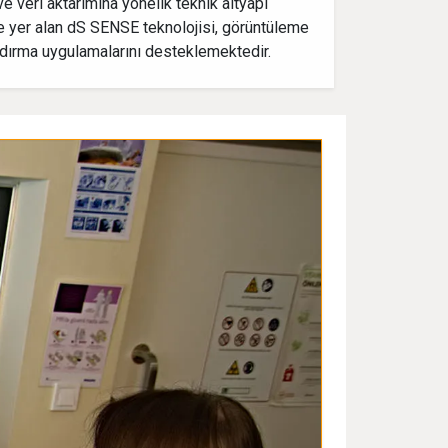
e veri aktarımına yönelik teknik altyapı
e yer alan dS SENSE teknolojisi, görüntüleme
andırma uygulamalarını desteklemektedir.